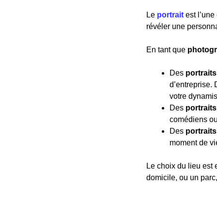
Le
portrait
est l’une
révéler une personna
En tant que
photogr
Des
portrait
d’entreprise.
votre dynami
Des
portraits
comédiens ou 
Des
portrait
moment de vie
Le choix du lieu est 
domicile, ou un parc